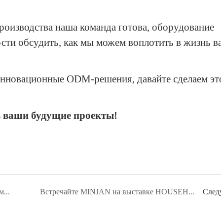
оизводства наша команда готова, оборудование
ости обсудить, как мы можем воплотить в жизнь 
нновационные ODM-решения, давайте сделаем это
ь ваши будущие проекты!
Зимнее солнцестояние в Минджане: делимся благословениями, укрепляем связи и встречаем светлое завтра.
Встречайте MINJAN на выставке HOUSEHOLD EXPO 2026 в Москве – ваш путь к высококачественной кухонной технике.
След