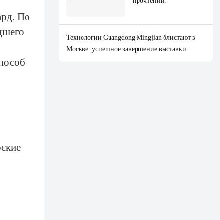
прочтении.
техники премиум-
ард. По
класса.
едшего
Технологии Guangdong Mingjian блистают в
Москве: успешное завершение выставки
способ
HOUSEHOLD EXPO 2026.
рские