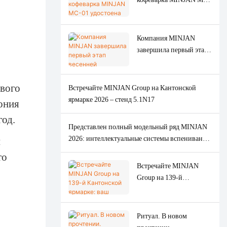
продукции,
01 удостоена серебряной
производимой по
награды на конкурсе
ODM/OEM заказам,
American Good Design
Компания MINJAN
включая мясорубки,
Award 2026.
завершила первый этап
печи и кофемашины.
весенней Кантонской
ярмарки 2026 года,
продемонстрировав
ового
Встречайте MINJAN Group на Кантонской
высокий мировой спрос
ярмарке 2026 – стенд 5.1N17
ония
на мясорубки.
год.
Представлен полный модельный ряд MINJAN
2026: интеллектуальные системы вспенивания
ы
кофе и молока, а также мясорубки
то
оригинальной конструкции.
Встречайте MINJAN
Group на 139-й
Кантонской ярмарке:
ваш ведущий
ODM/OEM-партнер по
Ритуал. В новом
производству кухонной