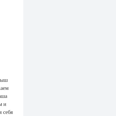
рыш
жаем
аша
м и
я себя