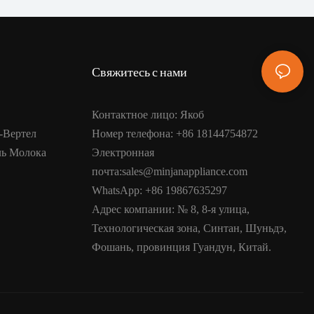
Свяжитесь с нами
Контактное лицо: Якоб
-Вертел
Номер телефона: +86 18144754872
ль Молока
Электронная
почта:sales@minjanappliance.com
WhatsApp: +86 19867635297
Адрес компании: № 8, 8-я улица,
Технологическая зона, Синтан, Шуньдэ,
Фошань, провинция Гуандун, Китай.