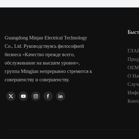
Быст
Guangdong Minjan Electrical Technology
Co., Ltd. Руководствуясь философией
ГЛА
бизнеса «Качество прежде всего,
Прод
обслуживание на высшем уровне»,
OEM
группа Mingjian непрерывно стремится к
О На
совершенству и совершенству.
Случ
Инфо
Конт