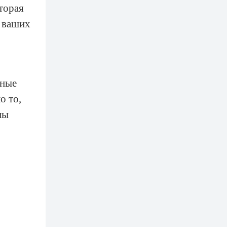
торая
е ваших
ьные
о то,
мы