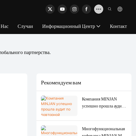
 Нас
Случаи
Информационный Центр
Контакт
лобального партнерства.
Рекомендуем вам
Компания MINJAN
успешно прошла аудит
по повторной
сертификации ISO 9001
и ISO 14001 в 2026 году,
Многофункциональная
что повышает качество
кофеварка MINJAN MC-