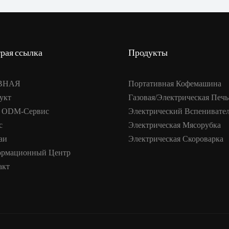
рая ссылка
Продукты
ВНАЯ
Портативная Кофемашина
укт
Газовая/электрическая Печь
 ODM-Сервис
Электрический Вспенивате
с
Электрическая Мясорубка
аи
Электрическая Скороварка
рмационный Центр
акт