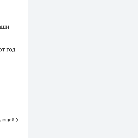
ваши
т год
ующий