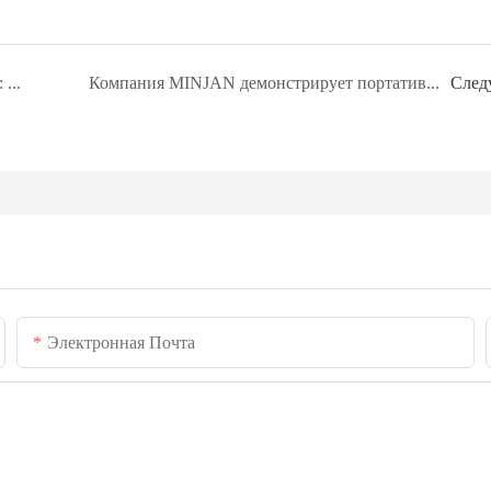
Начало 2026 года с энергией и единством: наше празднование китайского Нового года знаменует собой мощный старт для глобального партнерства.
Компания MINJAN демонстрирует портативные кофейные решения нового поколения для развития партнерских отношений в сфере ODM/OEM-производства.
След
Электронная Почта