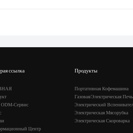
рая ссылка
Продукты
ВНАЯ
Портативная Кофемашина
укт
Газовая/электрическая Печь
 ODM-Сервис
Электрический Вспенивате
с
Электрическая Мясорубка
аи
Электрическая Скороварка
рмационный Центр