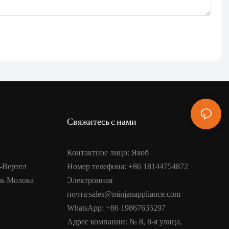
Свяжитесь с нами
Контактное лицо: Якоб
-Вертел
Номер телефона: +86 18144754872
ль Молока
Электронная
почта:sales@minjanappliance.com
WhatsApp: +86 19867635297
Адрес компании: № 8, 8-я улица,