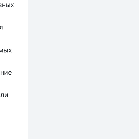
вных
я
имых
ение
или