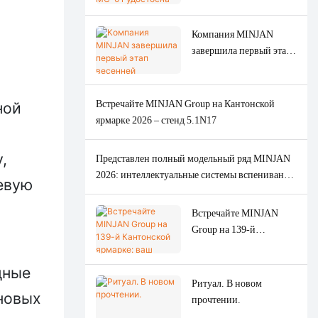
производимой по
награды на конкурсе
ODM/OEM заказам,
American Good Design
Компания MINJAN
включая мясорубки,
Award 2026.
завершила первый этап
печи и кофемашины.
весенней Кантонской
ярмарки 2026 года,
продемонстрировав
Встречайте MINJAN Group на Кантонской
ной
высокий мировой спрос
ярмарке 2026 – стенд 5.1N17
на мясорубки.
,
Представлен полный модельный ряд MINJAN
2026: интеллектуальные системы вспенивания
евую
кофе и молока, а также мясорубки
оригинальной конструкции.
Встречайте MINJAN
Group на 139-й
Кантонской ярмарке:
ваш ведущий
дные
ODM/OEM-партнер по
Ритуал. В новом
новых
производству кухонной
прочтении.
техники премиум-