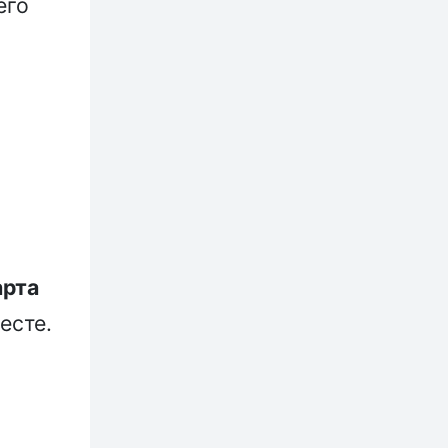
его
арта
есте.