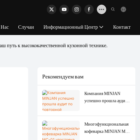
 Нас
Случаи
Информационный Центр
Контакт
 путь к высококачественной кухонной технике.
Рекомендуем вам
Компания MINJAN
успешно прошла аудит
по повторной
сертификации ISO 9001
и ISO 14001 в 2026 году,
Многофункциональная
что повышает качество
кофеварка MINJAN MC-
продукции,
01 удостоена серебряной