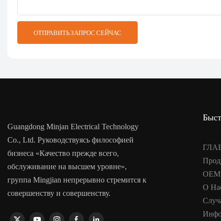
ОТПРАВИТЬ ЗАПРОС СЕЙЧАС
Быст
Guangdong Minjan Electrical Technology
Co., Ltd. Руководствуясь философией
ГЛА
бизнеса «Качество прежде всего,
Прод
обслуживание на высшем уровне»,
OEM
группа Mingjian непрерывно стремится к
О На
совершенству и совершенству.
Случ
Инфо