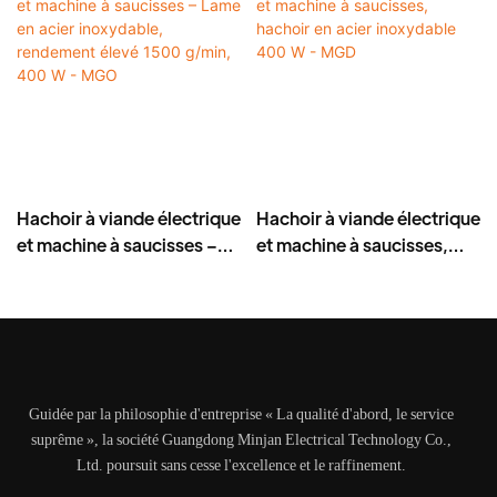
Hachoir à viande électrique
Hachoir à viande électrique
et machine à saucisses –
et machine à saucisses,
Lame en acier inoxydable,
hachoir en acier
rendement élevé 1500
inoxydable 400 W - MGD
g/min, 400 W - MGO
Guidée par la philosophie d'entreprise « La qualité d'abord, le service
suprême », la société Guangdong Minjan Electrical Technology Co.,
Ltd. poursuit sans cesse l'excellence et le raffinement.