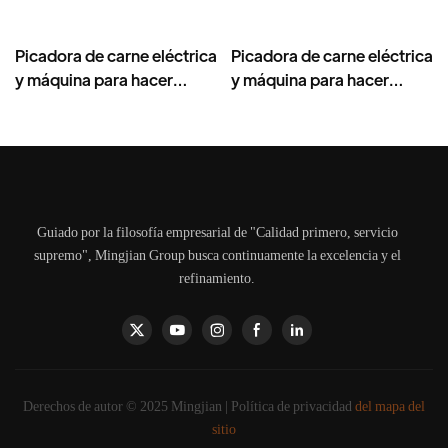
Picadora de carne eléctrica
Picadora de carne eléctrica
y máquina para hacer
y máquina para hacer
embutidos – Cuchilla de
embutidos, picadora de
acero inoxidable, alto
acero inoxidable de 400 W
rendimiento 1500 g/min,
-MGD
400 W - MGO
Guiado por la filosofía empresarial de "Calidad primero, servicio
supremo", Mingjian Group busca continuamente la excelencia y el
refinamiento.
Derechos de autor © 2025 Mingjian |
Política de privacidad
del mapa del
sitio