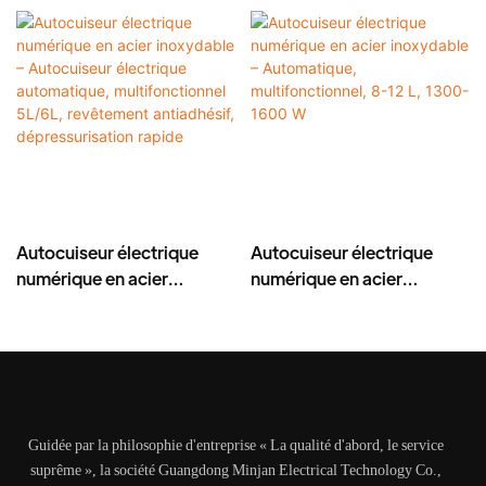
Autocuiseur électrique
Autocuiseur électrique
numérique en acier
numérique en acier
inoxydable – Autocuiseur
inoxydable – Automatique,
électrique automatique,
multifonctionnel, 8-12 L,
multifonctionnel 5L/6L,
1300-1600 W
revêtement antiadhésif,
dépressurisation rapide
Guidée par la philosophie d'entreprise « La qualité d'abord, le service
suprême », la société Guangdong Minjan Electrical Technology Co.,