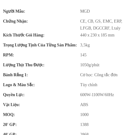
Người Mẫu:
MGD
Chứng Nhận:
CE, CB, GS, EMC, ERP,
LFGB, DGCCRF, Ltaly
Kích Thước Gói Hàng:
440 x 230 x 185 mm
Trọng Lượng Tịnh Của Từng Sản Phẩm:
3,5kg
RPM:
145
Lượng Thịt Thu Được:
1050g/phút
Bánh Răng 1:
Cơ học: Công tắc đơn
Logo & Màu Sắc:
Tùy chỉnh
Quyền Lực:
600W-1100W/60Hz
Vật Liệu:
ABS
MOQ:
1000
20′ GP:
1388
40′ GP:
2868