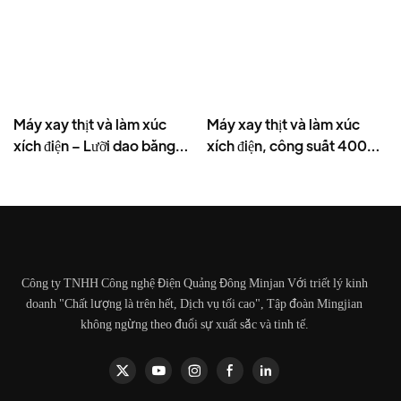
Máy xay thịt và làm xúc
Máy xay thịt và làm xúc
xích điện – Lưỡi dao bằng
xích điện, công suất 400W,
thép không gỉ, năng suất
bằng thép không gỉ - MGD
cao 1500g/phút, 400W -
MGO
Công ty TNHH Công nghệ Điện Quảng Đông Minjan Với triết lý kinh
doanh "Chất lượng là trên hết, Dịch vụ tối cao", Tập đoàn Mingjian
không ngừng theo đuổi sự xuất sắc và tinh tế.