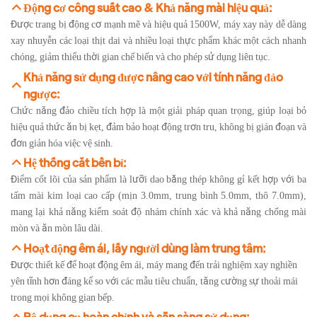
Động cơ công suất cao & Khả năng mài hiệu quả:
Được trang bị động cơ mạnh mẽ và hiệu quả 1500W, máy xay này dễ dàng
xay nhuyễn các loại thịt dai và nhiều loại thực phẩm khác một cách nhanh
chóng, giảm thiểu thời gian chế biến và cho phép sử dụng liên tục.
Khả năng sử dụng được nâng cao với tính năng đảo
ngược:
Chức năng đảo chiều tích hợp là một giải pháp quan trọng, giúp loại bỏ
hiệu quả thức ăn bị kẹt, đảm bảo hoạt động trơn tru, không bị gián đoạn và
đơn giản hóa việc vệ sinh.
Hệ thống cắt bền bỉ:
Điểm cốt lõi của sản phẩm là lưỡi dao bằng thép không gỉ kết hợp với ba
tấm mài kim loại cao cấp (mịn 3.0mm, trung bình 5.0mm, thô 7.0mm),
mang lại khả năng kiểm soát độ nhám chính xác và khả năng chống mài
mòn và ăn mòn lâu dài.
Hoạt động êm ái, lấy người dùng làm trung tâm:
Được thiết kế để hoạt động êm ái, máy mang đến trải nghiệm xay nghiền
yên tĩnh hơn đáng kể so với các mẫu tiêu chuẩn, tăng cường sự thoải mái
trong mọi không gian bếp.
Bộ dụng cụ hoàn chỉnh và sẵn sàng sử dụng: