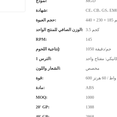
MGD
نموذج:
شهادة:
 × 185 مم
حجم العبوة:
3.5 كجم
الوزن الصافي للمنتج الواحد:
RPM:
145
1050 جم/دقيقة
إنتاجية اللحوم:
انيكي: مفتاح واحد
الترس 1:
مخصص
الشعار واللون:
قوة:
ABS
مادة:
MOQ:
1000
20′ GP:
1388
40′ GP:
2868