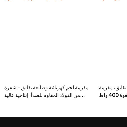
نقانق، مفرمة
مفرمة لحم كهربائية وصانعة نقانق - شفرة
من الفولاذ المقاوم للصدأ بقوة 400 واط -
من الفولاذ المقاوم للصدأ، إنتاجية عالية
MGD
1500 غرام/دقيقة، 400 واط - MGO