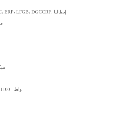
CE، CB، GS، EMC، ERP، LFGB، DGCCRF، إيطاليا
440 × 230
ميك
600 واط - 1100 واط / 60 هرتز