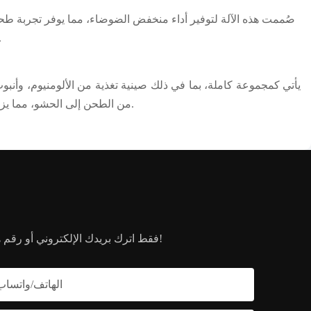
صُممت هذه الآلة لتوفير أداء منخفض الضوضاء، مما يوفر تجربة طحن
القياسية، مما يعزز الراح
يأتي كمجموعة كاملة، بما في ذلك صينية تغذية من الألومنيوم، وأنبوب
من الطحن إلى الحشو، مما يزيد من قيمة استخدامه للمستخدمين النهائيين.
فقط اترك بريدك الإلكتروني أو رقم هاتفك في نموذج الاتصال حتى نتمكن من إرسال عرض أسعار مجاني لك لمجموعة واسعة من المنتجات لدينا!
الهاتف/واتساب