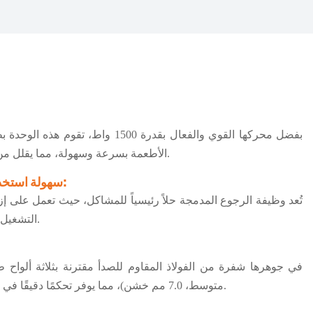
بفضل محركها القوي والفعال بقدرة 1500
الأطعمة بسرعة وسهولة، مما يقلل من وقت المعالجة ويتحمل الاستخدام المستمر.
سهولة استخدام محسّنة مع خاصية الرجوع للخلف:
تُعد وظيفة الرجوع المدمجة حلاً رئيسياً للمشاكل، حيث تعمل على إز
التشغيل السلس والمتواصل وتبسيط عملية التنظيف.
متوسط، 7.0 مم خشن)، مما يوفر تحكمًا دقيقًا في الملمس ومقاومة طويلة الأمد للتآكل والصدأ.