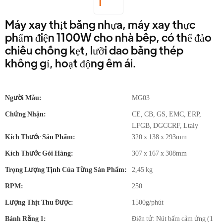
Máy xay thịt bằng nhựa, máy xay thực
phẩm điện 1100W cho nhà bếp, có thể đảo
chiều chống kẹt, lưỡi dao bằng thép
không gỉ, hoạt động êm ái.
Người Mẫu:
MG03
Chứng Nhận:
CE, CB, GS, EMC, ERP,
LFGB, DGCCRF, Ltaly
Kích Thước Sản Phẩm:
320 x 138 x 293mm
Kích Thước Gói Hàng:
307 x 167 x 308mm
Trọng Lượng Tịnh Của Từng Sản Phẩm:
2,45 kg
RPM:
250
Lượng Thịt Thu Được:
1500g/phút
Bánh Răng 1:
Điện tử: Nút bấm cảm ứng (1