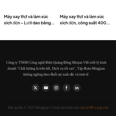
Máy xay thịt và làm xúc
Máy xay thịt và làm xúc
xích điện – Lưỡi dao bằng
xích điện, công suất 400W,
thép không gỉ, năng suất
bằng thép không gỉ - MGD
cao 1500g/phút, 400W -
MGO
Công ty TNHH Công nghệ Điện Quảng Đông Minjan Với triết lý kinh
doanh "Chất lượng là trên hết, Dịch vụ tối cao", Tập đoàn Mingjian
không ngừng theo đuổi sự xuất sắc và tinh tế.
Bản quyền © 2025 Mingjian |
Chính sách bảo mật
của sơ đồ trang web