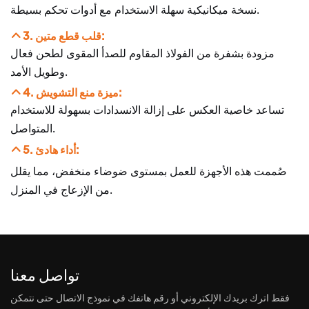
نسخة ميكانيكية سهلة الاستخدام مع أدوات تحكم بسيطة.
3. قلب قطع متين:
مزودة بشفرة من الفولاذ المقاوم للصدأ المقوى لطحن فعال
وطويل الأمد.
4. ميزة منع التشويش:
تساعد خاصية العكس على إزالة الانسدادات بسهولة للاستخدام
المتواصل.
5. أداء هادئ:
صُممت هذه الأجهزة للعمل بمستوى ضوضاء منخفض، مما يقلل
من الإزعاج في المنزل.
تواصل معنا
فقط اترك بريدك الإلكتروني أو رقم هاتفك في نموذج الاتصال حتى نتمكن