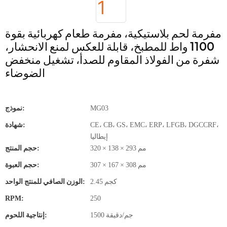
مفرمة لحم بلاستيكية، مفرمة طعام كهربائية بقوة
1100 واط للمطبخ، قابلة للعكس لمنع الانحشار،
شفرة من الفولاذ المقاوم للصدأ، تشغيل منخفض
الضوضاء
MG03
نموذج:
CE، CB، GS، EMC، ERP، LFGB، DGCCRF،
شهادة:
إيطاليا
320 × 138 × 293 مم
حجم المنتج:
307 × 167 × 308 مم
حجم العبوة:
2.45 كجم
الوزن الصافي للمنتج الواحد:
RPM:
250
1500 جم/دقيقة
إنتاجية اللحوم: