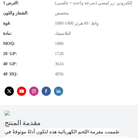
إلكتروني: زر لمسي (سرعة واحدة + عكسي)
الترس 1:
مخصص
الشعار واللون:
1000-1400 واط / 60 هرتز
قوة:
البلاستيك
مادة:
MOQ:
1000
20′ GP:
1728
40′ GP:
3624
40′ HQ:
4056
مقدمة المنتج
صُممت مفرمة اللحم الكهربائية هذه لتكون أداةً موثوقةً في