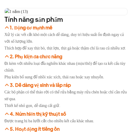
Tính năng sản phẩm
1. Động cơ mạnh mẽ
Xử lý các vết cắt khó một cách dễ dàng, duy trì hiệu suất ổn định ngay cả
với số lượng lớn.
Thích hợp để xay thịt bò, thịt lợn, thịt gà hoặc thậm chí là rau củ nhiều xơ.
2. Phụ kiện đa chức năng
Đi kèm với nhiều loại đĩa nghiền khác nhau (mịn/thô) để tạo ra kết cấu tùy
chỉnh.
Phụ kiện bổ sung để nhồi xúc xích, thái rau hoặc xay nhuyễn.
3. Dễ dàng vệ sinh và lắp ráp
Các bộ phận có thể tháo rời có thể rửa bằng máy rửa chén hoặc chỉ cần rửa
sơ qua.
Thiết kế nhỏ gọn, dễ dàng cất giữ.
4. Núm hiển thị kỹ thuật số
Được trang bị ba lưỡi cắt cho nhiều kết cấu khác nhau.
5. Hoạt động ít tiếng ồn