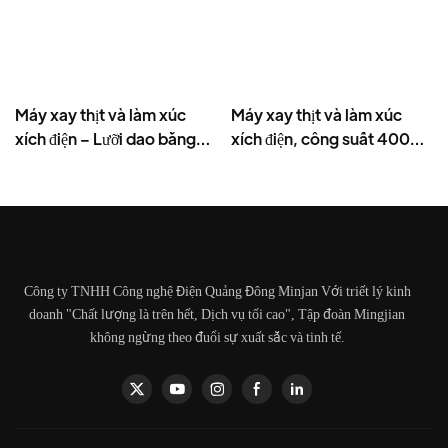
Máy xay thịt và làm xúc
Máy xay thịt và làm xúc
xích điện – Lưỡi dao bằng
xích điện, công suất 400W,
thép không gỉ, năng suất
bằng thép không gỉ - MGD
cao 1500g/phút, 400W -
MGO
Công ty TNHH Công nghệ Điện Quảng Đông Minjan Với triết lý kinh
doanh "Chất lượng là trên hết, Dịch vụ tối cao", Tập đoàn Mingjian
không ngừng theo đuổi sự xuất sắc và tinh tế.