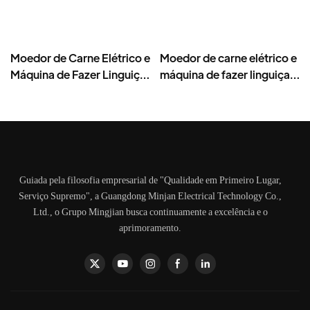
Moedor de Carne Elétrico e
Moedor de carne elétrico e
Máquina de Fazer Linguiça
máquina de fazer linguiça,
– Lâmina de Aço
400W, moedor de aço
Inoxidável, Alto
inoxidável - MGD
Rendimento 1500g/min,
400W - MGO
Guiada pela filosofia empresarial de "Qualidade em Primeiro Lugar,
Serviço Supremo", a Guangdong Minjan Electrical Technology Co.,
Ltd., o Grupo Mingjian busca continuamente a excelência e o
aprimoramento.