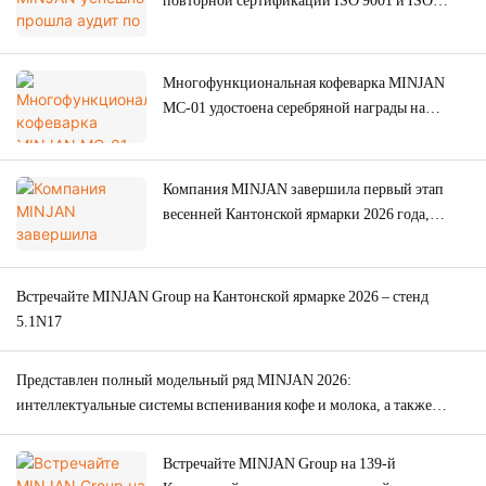
повторной сертификации ISO 9001 и ISO
14001 в 2026 году, что повышает качество
продукции, производимой по ODM/OEM
заказам, включая мясорубки, печи и
Многофункциональная кофеварка MINJAN
кофемашины.
MC-01 удостоена серебряной награды на
конкурсе American Good Design Award 2026.
Компания MINJAN завершила первый этап
весенней Кантонской ярмарки 2026 года,
продемонстрировав высокий мировой спрос
на мясорубки.
Встречайте MINJAN Group на Кантонской ярмарке 2026 – стенд
5.1N17
Представлен полный модельный ряд MINJAN 2026:
интеллектуальные системы вспенивания кофе и молока, а также
мясорубки оригинальной конструкции.
Встречайте MINJAN Group на 139-й