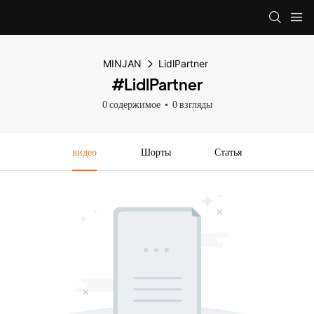
MINJAN
LidlPartner
#LidlPartner
0 содержимое
0 взгляды
видео
Шорты
Статья