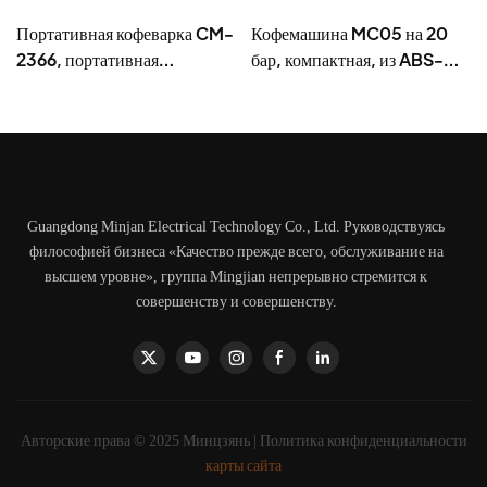
Портативная кофеварка CM-
Кофемашина MC05 на 20
2366, портативная
бар, компактная, из ABS-
кофемашина для
пластика.
путешествий и кемпинга с
керамическими жерновами.
Guangdong Minjan Electrical Technology Co., Ltd. Руководствуясь
философией бизнеса «Качество прежде всего, обслуживание на
высшем уровне», группа Mingjian непрерывно стремится к
совершенству и совершенству.
Авторские права © 2025 Минцзянь |
Политика конфиденциальности
карты сайта