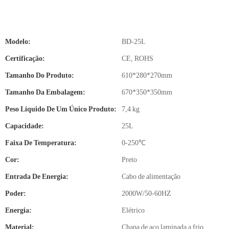
Modelo:
BD-25L
Certificação:
CE, ROHS
Tamanho Do Produto:
610*280*270mm
Tamanho Da Embalagem:
670*350*350mm
Peso Líquido De Um Único Produto:
7,4 kg
Capacidade:
25L
Faixa De Temperatura:
0-250℃
Cor:
Preto
Entrada De Energia:
Cabo de alimentação
Poder:
2000W/50-60HZ
Energia:
Elétrico
Material:
Chapa de aço laminada a frio