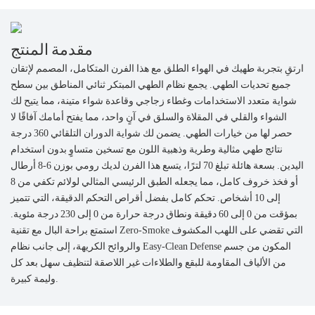
مقدمة المنتج
ارتقِ بتجربة طهيك في الهواء الطلق مع هذا الفرن المتكامل، المصمم لإتقان
جميع تحديات الطهي. يجمع نظام الطهي المبتكر ثنائي المناطق بين سطح
شواية متعدد الاستخدامات وغطاء زجاجي وقاعدة شواء متينة، مما يتيح لك
الشواء والقلي في المقلاة والسلق في آنٍ واحد، مما يفتح أمامك آفاقًا لا
حصر لها من خيارات الطهي. يضمن لك شواية الدوران التلقائي 360 درجة
نتائج طهي مثالية وطرية وذهبية اللون مع تسخين متساوٍ بدون استخدام
اليدين. بسعة هائلة تبلغ 70 لترًا، يتسع هذا الفرن لديك رومي بوزن 6-8 أرطال
أو فخذ خروف كامل، مما يجعله الطبق الرئيسي المثالي لولائم تكفي من 8
إلى 10 أشخاص. تحكم كامل بفضل أقراص التحكم الدقيقة، التي تتميز
بمؤقت من 0 إلى 60 دقيقة ونطاق درجة حرارة من 0 إلى 230 درجة مئوية.
استمتع براحة البال مع تقنية Zero-Smoke التي تقضي على اللهب المكشوف
والروائح الكريهة، إلى جانب نظام Easy-Clean Defense المكون من جسم
من الألياف المقاومة للبقع والطلاءات غير اللاصقة لتنظيف سهل بعد كل
وليمة كبيرة.