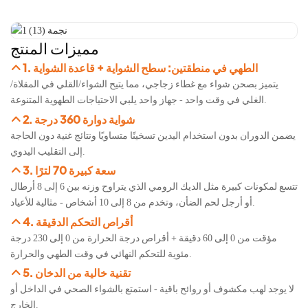
مميزات المنتج
1. الطهي في منطقتين: سطح الشواية + قاعدة الشواية
يتميز بصحن شواء مع غطاء زجاجي، مما يتيح الشواء/القلي في المقلاة/
الغلي في وقت واحد - جهاز واحد يلبي الاحتياجات الطهوية المتنوعة.​​
2. شواية دوارة 360 درجة
يضمن الدوران بدون استخدام اليدين تسخينًا متساويًا ونتائج غنية دون الحاجة
إلى التقليب اليدوي.
3. سعة كبيرة 70 لترًا
تتسع لمكونات كبيرة مثل الديك الرومي الذي يتراوح وزنه بين 6 إلى 8 أرطال
أو أرجل لحم الضأن، وتخدم من 8 إلى 10 أشخاص - مثالية للأعياد.
4. أقراص التحكم الدقيقة
مؤقت من 0 إلى 60 دقيقة + أقراص درجة الحرارة من 0 إلى 230 درجة
مئوية للتحكم النهائي في وقت الطهي والحرارة.
5. تقنية خالية من الدخان
لا يوجد لهب مكشوف أو روائح باقية - استمتع بالشواء الصحي في الداخل أو
الخارج.​​