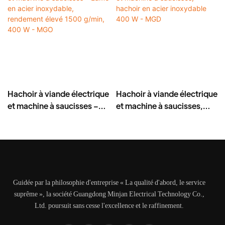
Hachoir à viande électrique
Hachoir à viande électrique
et machine à saucisses –
et machine à saucisses,
Lame en acier inoxydable,
hachoir en acier
rendement élevé 1500
inoxydable 400 W - MGD
g/min, 400 W - MGO
Guidée par la philosophie d'entreprise « La qualité d'abord, le service
suprême », la société Guangdong Minjan Electrical Technology Co.,
Ltd. poursuit sans cesse l'excellence et le raffinement.