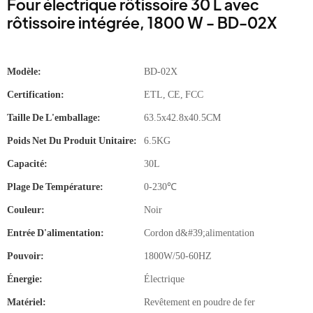
Four électrique rôtissoire 30 L avec
rôtissoire intégrée, 1800 W - BD-02X
Modèle:
BD-02X
Certification:
ETL, CE, FCC
Taille De L'emballage:
63.5x42.8x40.5CM
Poids Net Du Produit Unitaire:
6.5KG
Capacité:
30L
Plage De Température:
0-230℃
Couleur:
Noir
Entrée D'alimentation:
Cordon d&#39;alimentation
Pouvoir:
1800W/50-60HZ
Énergie:
Électrique
Matériel:
Revêtement en poudre de fer