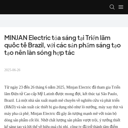
MINJAN Electric tỏa sáng tại Triển lãm 
quốc tế Brazil, với các sản phẩm sáng tạo 
tạo nên làn sóng hợp tác
2025-06-26
Từ ngày 23 đến 26 tháng 6 năm 2025, Minjan Electric đã tham gia Triển
lãm Điện tử Cao cấp Mỹ Latinh được mong đợi, kết thúc tại São Paulo,
Brazil. Là một nhà sản xuất mạnh mẽ chuyên về nghiên cứu và phát triển
(R&D) và sản xuất các thiết bị gia dụng nhỏ như lò nướng, máy xay thịt và
máy pha cà phê, Minjan Electric đã gây ấn tượng mạnh mẽ với toàn bộ
dòng sản phẩm cốt lõi. Nhờ chất lượng sản phẩm vượt trội, ý tưởng thiết
kế sáng tạo và lợi thế về hiệu quả chi phí, công ty đã trở thành tâm điểm