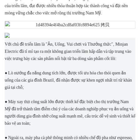
của triển lãm, đạt được nhiều thỏa thuận hợp tác thành công và đặt nền
móng vững chắc cho việc mở rộng thị trường Nam Mỹ.
Với chủ đề triển lãm là "Ăn, Uống, Vui chơi và Thưởng thức", Minjan
Electric đã tỉ mỉ tạo ra một không gian triển lãm hấp dẫn và tập trung vào
việc trưng bày các sản phẩm nổi bật từ ba dòng sản phẩm cốt lõi:
● Lò nướng đa năng dung tích lớn, được tối ưu hóa cho thói quen ăn
uống của các gia đình Brazil, đã nhận được sự khen ngợi nhất trí từ khán
giả tại chỗ;
● Máy xay thịt công suất lớn được thiết kế đặc biệt cho thị trường Nam
Mỹ đã trở thành tâm điểm chú ý của các doanh nghiệp phục vụ ăn uống và
người dùng gia đình nhờ công suất mạnh mẽ, cấu trúc dễ vệ sinh và thiết kế
bảo vệ an toàn;
● Ngoài ra, máy pha cà phê thông minh có nhiều chế độ pha như espresso,