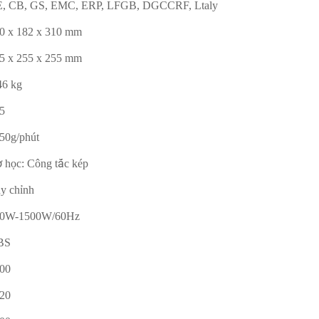
, CB, GS, EMC, ERP, LFGB, DGCCRF, Ltaly
0 x 182 x 310 mm
5 x 255 x 255 mm
46 kg
5
50g/phút
 học: Công tắc kép
y chỉnh
00W-1500W/60Hz
BS
00
20