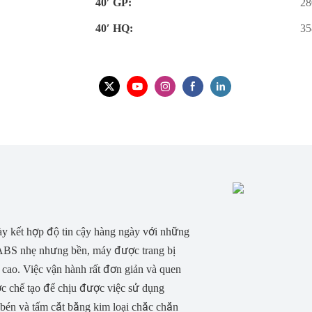
40′ GP:
28
40′ HQ:
35
ày kết hợp độ tin cậy hàng ngày với những
 ABS nhẹ nhưng bền, máy được trang bị
 cao. Việc vận hành rất đơn giản và quen
ợc chế tạo để chịu được việc sử dụng
bén và tấm cắt bằng kim loại chắc chắn