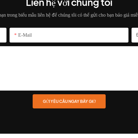
Liên hệ với chúng tôi
 bạn trong biểu mẫu liên hệ để chúng tôi có thể gửi cho bạn báo giá miễ
E-Mail
GỬI YÊU CẦU NGAY BÂY GIỜ