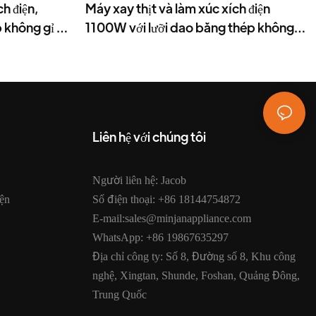
h điện,
Máy xay thịt và làm xúc xích điện
 không gỉ -
1100W với lưỡi dao bằng thép không
gỉ - MGV
Liên hệ với chúng tôi
Người liên hệ: Jacob
ện
Số điện thoại: +86 18144754872
E-mail:sales@minjanappliance.com
WhatsApp: +86 19867635297
Địa chỉ công ty: Số 8, Đường số 8, Khu công
nghệ, Xingtan, Shunde, Foshan, Quảng Đông,
Trung Quốc