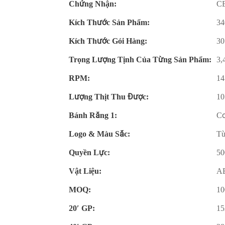
Chứng Nhận:
CE
Kích Thước Sản Phẩm:
34
Kích Thước Gói Hàng:
30
Trọng Lượng Tịnh Của Từng Sản Phẩm:
3,
RPM:
14
Lượng Thịt Thu Được:
10
Bánh Răng 1:
Cơ
Logo & Màu Sắc:
Tù
Quyền Lực:
5
Vật Liệu:
A
MOQ:
10
20′ GP:
15