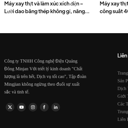
Máy xay thịt và làm xúc xích điện –
Máy xay thịt
Lưỡi dao bằng thép không gỉ, năng
công suất 
suất cao 1500g/phút, 400W - MGO
- MGD
Liên
Công ty TNHH Công nghệ Điện Quảng
Đông Minjan Với triết lý kinh doanh "Chất
Tran
lượng là trên hết, Dịch vụ tối cao", Tập đoàn
Sản 
Mingjian không ngừng theo đuổi sự xuất
Dịch
sắc và tinh tế.
Giới 
Các 
Trun
Liên 