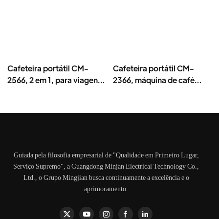
Cafeteira portátil CM-
Cafeteira portátil CM-
2566, 2 em 1, para viagens
2366, máquina de café
e camping.
para viagens e camping
com mós de cerâmica.
Guiada pela filosofia empresarial de "Qualidade em Primeiro Lugar,
Serviço Supremo", a Guangdong Minjan Electrical Technology Co.,
Ltd., o Grupo Mingjian busca continuamente a excelência e o
aprimoramento.