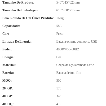
Tamanho Do Produto:
540*315*625mm
Tamanho Da Embalagem:
615*400*715mm
Peso Líquido De Um Único Produto:
16 kg
Capacidade:
58L
Cor:
Preto
Entrada De Energia:
Bateria externa com porta USB
Poder:
4000W/50-60HZ
Energia:
Gás
Material:
Chapa de aço laminada a frio
Bateria:
Bateria de íon-lítio
MOQ:
500
20′ GP:
170
40′ GP:
343
40′ HQ:
410