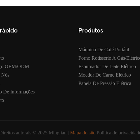
 rápido
Produtos
Máquina De Café Portátil
to
Forno Rotisserie A Gás/elétric
iço OEM/ODM
Espumador De Leite Elétrico
 Nós
Moedor De Carne Elétrico
s
Panela De Pressão Elétrica
o De Informações
to
Direitos autorais © 2025 Mingjian |
Mapa do site
Política de privacidad