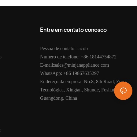
Entre em contato conosco
Pessoa de contato: Jacob
o
Número de telefone: +86 18144754872
E-mail:sales@minjanappliance.com
WhatsApp: +86 19867635297
Endereço da empresa: No.8, 8th Road, Zona
Tecnológica, Xingtan, Shunde, Foshan,
Guangdong, China
e