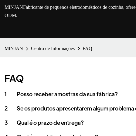
MINJAN
Fabricante de pequenos eletrodomésticos de cozinha, ofe
ODM.
MINJAN
Centro de Informações
FAQ
FAQ
1
Posso receber amostras da sua fábrica?
2
Se os produtos apresentarem algum problema d
3
Qual é o prazo de entrega?