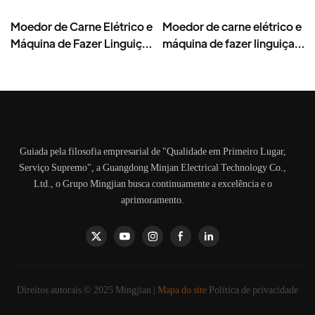
Moedor de Carne Elétrico e
Moedor de carne elétrico e
Máquina de Fazer Linguiça
máquina de fazer linguiça,
– Lâmina de Aço
400W, moedor de aço
Inoxidável, Alto
inoxidável - MGD
Rendimento 1500g/min,
400W - MGO
Guiada pela filosofia empresarial de "Qualidade em Primeiro Lugar,
Serviço Supremo", a Guangdong Minjan Electrical Technology Co.,
Ltd., o Grupo Mingjian busca continuamente a excelência e o
aprimoramento.
Direitos autorais © 2025 Mingjian |
Mapa do site
Política de privacidade