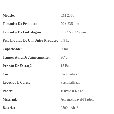
Modelo:
CM-2588
Tamanho Do Produto:
70 x 235 mm
Tamanho Da Embalagem:
95 x 95 x 275 mm
Peso Líquido De Um Único Produto:
0,9 kg
Capacidade:
80ml
Temperatura De Aquecimento:
90℃
Pressão De Extração:
15 Bar
Cor:
Personalizado
Logotipo E Cores:
Personalizado
Poder:
100W/50-60HZ
Material:
Aço inoxidável/Plástico
Bateria:
2500mAh*3