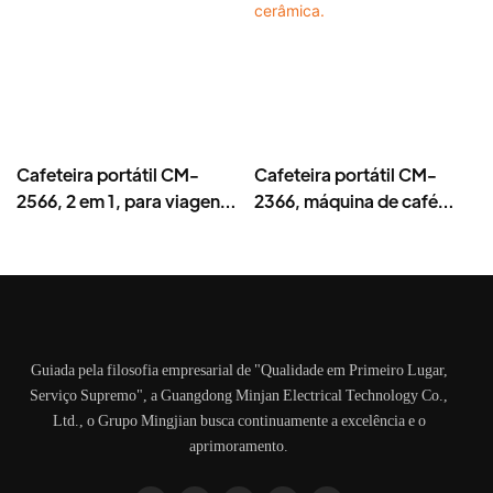
Cafeteira portátil CM-
Cafeteira portátil CM-
2566, 2 em 1, para viagens
2366, máquina de café
e camping.
para viagens e camping
com mós de cerâmica.
Guiada pela filosofia empresarial de "Qualidade em Primeiro Lugar,
Serviço Supremo", a Guangdong Minjan Electrical Technology Co.,
Ltd., o Grupo Mingjian busca continuamente a excelência e o
aprimoramento.