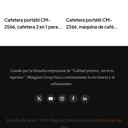
Cafetera portátil CM-
Cafetera portátil CM-
2566, cafetera 2 en 1 para
2366, máquina de café
viajes y camping.
para viajes y camping con
muelas de cerámica.
Guiado por la filosofía empresarial de "Calidad primero, servicio
supremo", Mingjian Group busca continuamente la excelencia y el
refinamiento.
Derechos de autor © 2025 Mingjian |
Política de privacidad
del mapa del
sitio