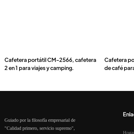
Cafetera portátil CM-2566, cafetera
Cafetera p
2 en 1 para viajes y camping.
de café par
muelas de c
Enla
Guiado por la filosofía empresarial de
"Calidad primero, servicio supremo",
Hoga