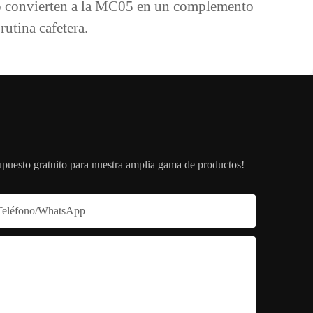
to convierten a la MC05 en un complemento
rutina cafetera.
upuesto gratuito para nuestra amplia gama de productos!
Teléfono/WhatsApp