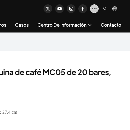
ros
Casos
Centro De Información
Contacto
uina de café MC05 de 20 bares,
x 27,4 cm