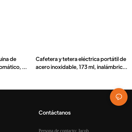
uina de
Cafetera y tetera eléctrica portátil de
tomático, 20
acero inoxidable, 173 ml, inalámbrica,
compatible con cápsulas y polvo.
Contáctanos
Persona de contacto: Jacob