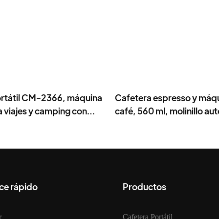
ortátil CM-2366, máquina
Cafetera espresso y máq
a viajes y camping con
café, 560 ml, molinillo au
erámica.
bares.
ce rápido
Productos
r
Cafetera Portátil