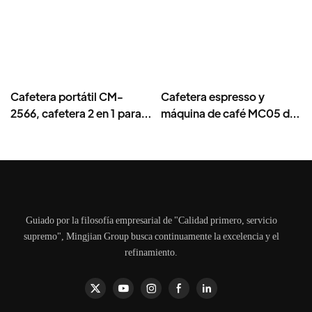
Cafetera portátil CM-
Cafetera espresso y
2566, cafetera 2 en 1 para
máquina de café MC05 de
viajes y camping.
20 bares, compacta de
ABS.
Guiado por la filosofía empresarial de "Calidad primero, servicio
supremo", Mingjian Group busca continuamente la excelencia y el
refinamiento.