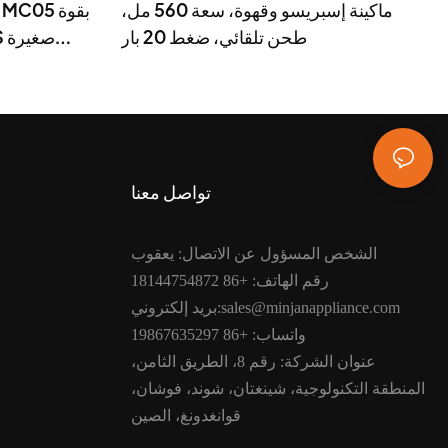
ماكينة إسبريسو وقهوة، سعة 560 مل،
طحن تلقائي، ضغط 20 بار
تواصل معنا
الشخص المسؤول عن الاتصال: يعقوب
رقم الهاتف: +86 18144754872
بريد إلكتروني:sales@minjanappliance.com
واتساب: +86 19867635297
عنوان الشركة: رقم 8، الطريق الثامن،
المنطقة التكنولوجية، شينغتان، شوند، فوشان،
قوانغدونغ، الصين