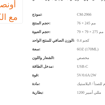
CM-2966
نموذج:
76 × 245 مم
حجم المنتج:
79 × 79 × 275 مم
حجم العبوة:
0.4 كجم
الوزن الصافي للمنتج الواحد:
6OZ (170ML)
سعة:
مخصص
الشعار واللون:
USB-C
مدخل الطاقة:
5V/0.6A/2W
قوة:
م للصدأ / البلاستيك
مادة:
1200 مللي أمبير
بطارية: