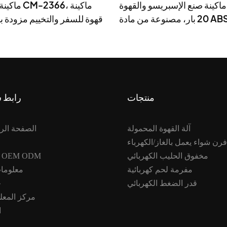
ماكينة صنع الإسبريسو والقهوة MC05 بقوة
ماكينة قهوة
20 بار، مصنوعة من مادة ABS صغيرة
قهوة للسفر والتخييم مزودة 
الحجم
منتجات
رابط 
آلة القهوة المحمولة
الصفحة الر
فرن شواء يعمل بالغاز/الكهرباء
مخفوق الحليب الكهربائي
خدمة OEM ODM
مفرمة لحم كهربائية
معلومات
قدر الضغط الكهربائي
ح
مركز المعل
ا