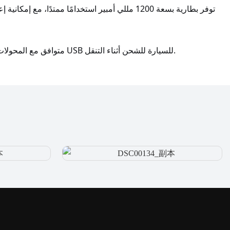
توفر بطارية بسعة 1200 مللي أمبير استخدامًا ممتدًا
منفذ USB-C متوافق مع المحولات الشائعة، بما في ذلك محولات USB للسيارة للشحن أثناء التنقل.