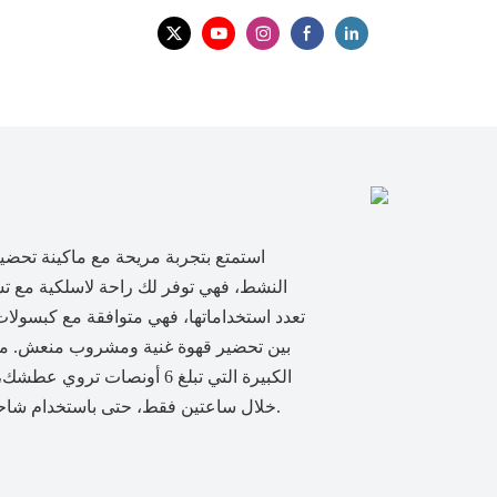
استمتع بتجربة مريحة مع ماكينة تحضي
النشط، فهي توفر لك
راحة لاسلكية مع ت
تعدد استخداماتها، فهي متوافقة مع كبسولات 
بين تحضير قهوة غنية ومشروب منعش. مصنو
منفذ USB-C خلال ساعتين فقط، حتى باستخدام شاحن سيارتك أثناء رحلاتك. حرية مطلقة، ومشروب طازج.