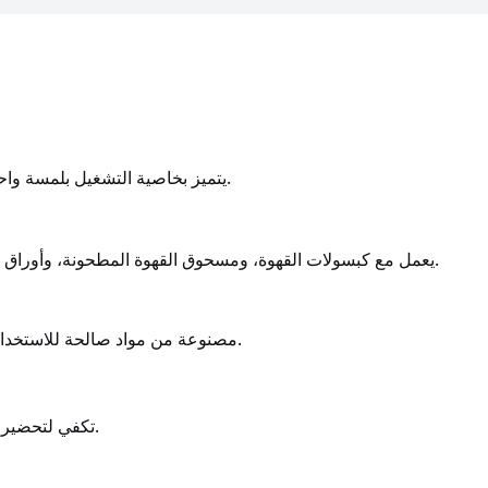
يتميز بخاصية التشغيل بلمسة واحدة لتوفير أقصى درجات الراحة بدون أسلاك.
يعمل مع كبسولات القهوة، ومسحوق القهوة المطحونة، وأوراق الشاي السائبة - جهاز واحد لجميع مشروباتك.
مصنوعة من مواد صالحة للاستخدام مع الطعام لضمان تجربة تخمير نقية وآمنة.
تكفي لتحضير كوب مُرضٍ بحجم 6 أونصة (حوالي 180 مل).