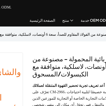
- مصنع متكامل للأجهزة الصغيرة للمطبخ مع خدمة OEM و ODM.
مة OEM ODM
منتج
الصفحة الرئيسية
دأ، سعة 6 أونصات، لاسلكية، متوافقة مع الكبسولات/المسحوق
بائية المحمولة - مصنوعة من
فولاذ المقاوم للصدأ، سعة 6 أونصات، لاسلكية، متوافقة مع
الكبسولات/المسحوق
أعد تعريف تجربة تحضير القهوة المتنقلة لعملائك
تعرّف على CM-2966، ماكينة صنع القهوة والشاي اللاسلكية صغيرة الحجم، المصممة خصيصًا لتلبية احتياجات
امات التجارية الخاصة أو التجارية للموزعين الذين