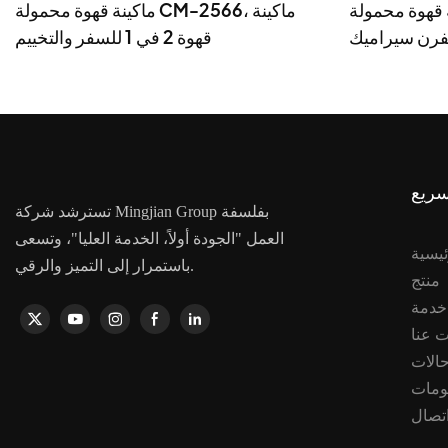
 محمولة CM-2366، ماكينة
ماكينة قهوة محمولة CM-2566، ماكينة
بفرن سيراميك
قهوة 2 في 1 للسفر والتخييم
سريع
تسترشد شركة Mingjian Group بفلسفة
العمل "الجودة أولاً، الخدمة العليا"، وتسعى
ئيسية
باستمرار إلى التميز والرقي.
منتج
 عنا
الات
ومات
تصال