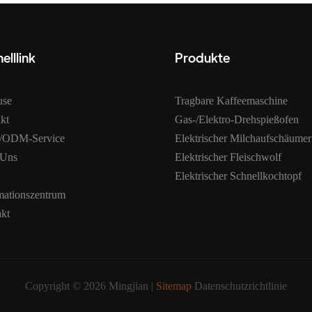
elllink
Produkte
use
Tragbare Kaffeemaschine
kt
Gas-/Elektro-Drehspießofen
ODM-Service
Elektrischer Milchaufschäumer
 Uns
Elektrischer Fleischwolf
Elektrischer Schnellkochtopf
mationszentrum
kt
Copyright © 2026 Mingjian |
Sitemap
Datenschutzrichtlinie