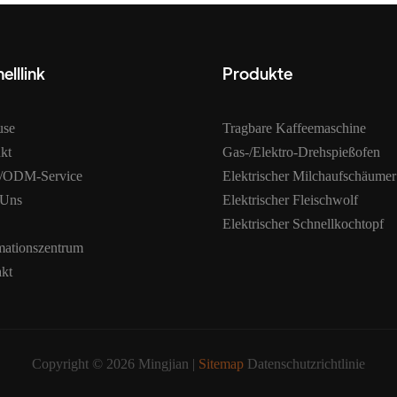
elllink
Produkte
use
Tragbare Kaffeemaschine
kt
Gas-/Elektro-Drehspießofen
ODM-Service
Elektrischer Milchaufschäumer
 Uns
Elektrischer Fleischwolf
Elektrischer Schnellkochtopf
mationszentrum
kt
Copyright © 2026 Mingjian |
Sitemap
Datenschutzrichtlinie