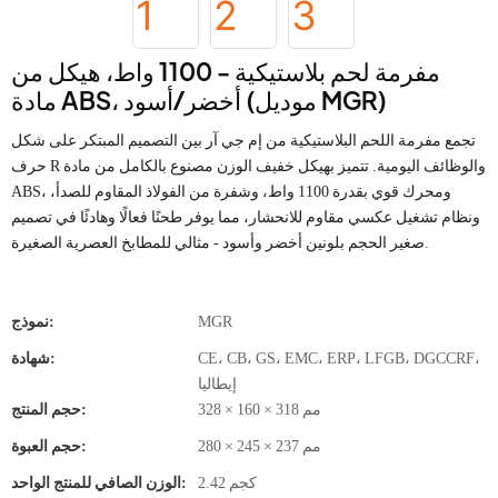
مفرمة لحم بلاستيكية - 1100 واط، هيكل من
مادة ABS، أخضر/أسود (موديل MGR)
تجمع مفرمة اللحم البلاستيكية من إم جي آر بين التصميم المبتكر على شكل
حرف R والوظائف اليومية. تتميز بهيكل خفيف الوزن مصنوع بالكامل من مادة
ABS، ومحرك قوي بقدرة 1100 واط، وشفرة من الفولاذ المقاوم للصدأ،
ونظام تشغيل عكسي مقاوم للانحشار، مما يوفر طحنًا فعالًا وهادئًا في تصميم
صغير الحجم بلونين أخضر وأسود - مثالي للمطابخ العصرية الصغيرة.
MGR
نموذج:
CE، CB، GS، EMC، ERP، LFGB، DGCCRF،
شهادة:
إيطاليا
328 × 160 × 318 مم
حجم المنتج:
280 × 245 × 237 مم
حجم العبوة:
2.42 كجم
الوزن الصافي للمنتج الواحد: