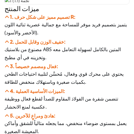
ميزات المنتج
1. تصميم مميز على شكل حرف R:
يتميز بتصميم فريد موفر للمساحة مع جمالية عصرية ثنائية اللون
(الأخضر والأسود).
2. خفيف الوزن وقابل للحمل:
مصنوع من بلاستيك ABS المتين بالكامل لسهولة التعامل معه
وتخزينه في أي مطبخ.
3. فعال ومصمم خصيصاً:
يحتوي على محرك قوي وفعال، مُحسَّن لتلبية احتياجات الطحن
بكميات صغيرة وباستهلاك منخفض للطاقة.
4. الميزات الأساسية العملية:
تتضمن شفرة من الفولاذ المقاوم للصدأ لقطع فعال ووظيفة
عكسية لمنع الانحشار.
5. هادئ ومراعٍ للآخرين:
يعمل بمستوى ضوضاء منخفض، مما يجعله مثالياً للشقق وأماكن
المعيشة الصغيرة.