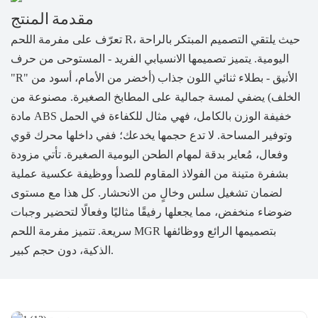
مقدمة المنتج
تعرّف على مفرمة اللحم R، حيث يلتقي التصميم المبتكر بالراحة
اليومية. يتميز تصميمها الانسيابي الفريد - المستوحى من حرف
"R" الأنيق - بطلاء ثنائي اللون جذاب (أخضر من الأمام، أسود من
الخلف) يضفي لمسة جمالية على المطابخ الصغيرة. مصنوعة من
مادة ABS خفيفة الوزن بالكامل، فهي مثال للكفاءة في الحمل
وتوفير المساحة. لا تدع حجمها يخدعك؛ ففي داخلها محرك قوي
وفعال، مُعاير بدقة لمهام الطحن اليومية الصغيرة. تأتي مزودة
بشفرة متينة من الفولاذ المقاوم للصدأ ووظيفة عكسية عملية
لضمان تشغيل سلس وخالٍ من الانحشار. كل هذا مع مستوى
ضوضاء منخفض، مما يجعلها رفيقًا مثاليًا وفعالًا لتحضير وجبات
سريعة. تتميز مفرمة اللحم MGR بتصميمها الرائع ووظائفها
الذكية، دون حجم كبير.