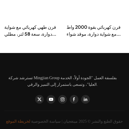
ا
فرن كهربائي بقوة 2000 واط
فرن طهي كهربائي مع شواية
-
مع شواية دوارة، موقد شواء
دوارة، سعة 58 لتر، مطلي
كهربائي سعة 38 لترًا - BD-
بمسحوق الحديد - BD-05X
03X
تسترشد شركة Mingjian Group بفلسفة العمل "الجودة أولاً، الخدمة
العليا"، وتسعى باستمرار إلى التميز والرقي.
حقوق الطبع والنشر © 2025 مينغجيان |
سياسة الخصوصية
لخريطة الموقع