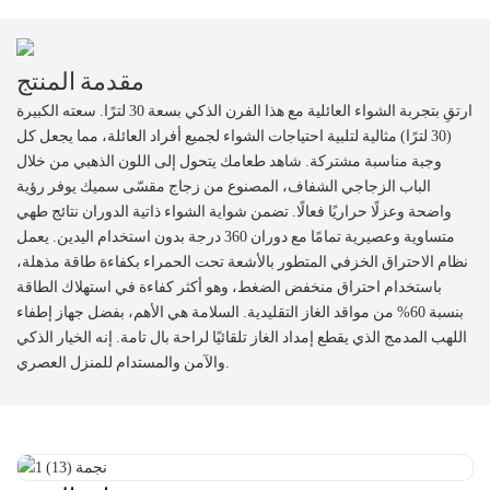
مقدمة المنتج
ارتقِ بتجربة الشواء العائلية مع هذا الفرن الذكي بسعة 30 لترًا. سعته الكبيرة
(30 لترًا) مثالية لتلبية احتياجات الشواء لجميع أفراد العائلة، مما يجعل كل
وجبة مناسبة مشتركة. شاهد طعامك يتحول إلى اللون الذهبي من خلال
الباب الزجاجي الشفاف، المصنوع من زجاج مقسّى سميك يوفر رؤية
واضحة وعزلًا حراريًا فعالًا. تضمن شواية الشواء ذاتية الدوران نتائج طهي
متساوية وعصيرية تمامًا مع دوران 360 درجة بدون استخدام اليدين. يعمل
نظام الاحتراق الخزفي المتطور بالأشعة تحت الحمراء بكفاءة طاقة مذهلة،
باستخدام احتراق منخفض الضغط، وهو أكثر كفاءة في استهلاك الطاقة
بنسبة 60% من مواقد الغاز التقليدية. السلامة هي الأهم، بفضل جهاز إطفاء
اللهب المدمج الذي يقطع إمداد الغاز تلقائيًا لراحة بال تامة. إنه الخيار الذكي
والآمن والمستدام للمنزل العصري.