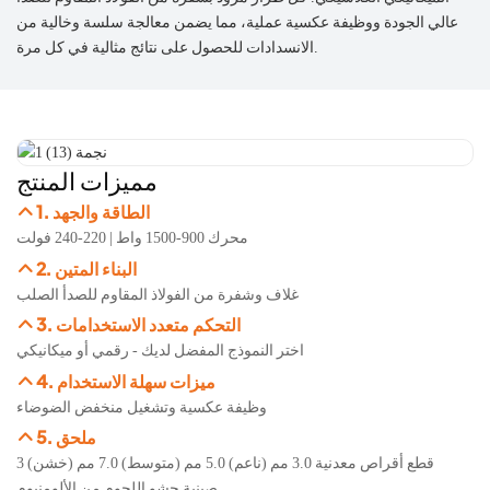
عالي الجودة ووظيفة عكسية عملية، مما يضمن معالجة سلسة وخالية من
الانسدادات للحصول على نتائج مثالية في كل مرة.
مميزات المنتج
1. الطاقة والجهد
محرك 900-1500 واط | 220-240 فولت
2. البناء المتين
غلاف وشفرة من الفولاذ المقاوم للصدأ الصلب
3. التحكم متعدد الاستخدامات
اختر النموذج المفضل لديك - رقمي أو ميكانيكي
4. ميزات سهلة الاستخدام
وظيفة عكسية وتشغيل منخفض الضوضاء
5. ملحق
3 قطع أقراص معدنية 3.0 مم (ناعم) 5.0 مم (متوسط) 7.0 مم (خشن)
صينية حشو اللحوم من الألومنيوم