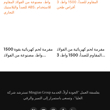
مفرمة لحم كهربائية من الفولاذ
مفرمة لحم كهربائية بقوة 1500
المقاوم للصدأ، 1500 واط، 3
واط، مصنوعة من الفولاذ
أقراص طحن
المقاوم للصدأ والبلاستيك ABS،
للاستخدام التجاري
تسترشد شركة Mingjian Group بفلسفة العمل "الجودة أولاً، الخدمة
العليا"، وتسعى باستمرار إلى التميز والرقي.