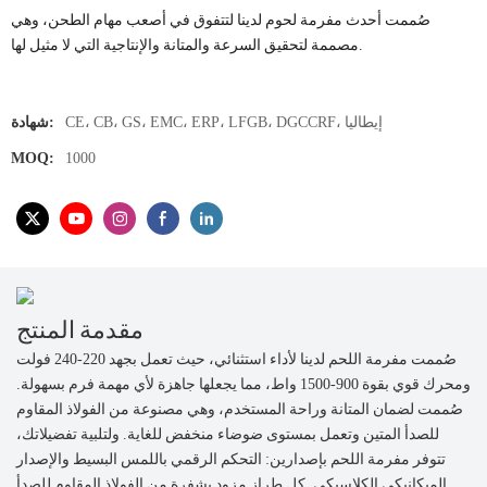
صُممت أحدث مفرمة لحوم لدينا لتتفوق في أصعب مهام الطحن، وهي
مصممة لتحقيق السرعة والمتانة والإنتاجية التي لا مثيل لها.
CE، CB، GS، EMC، ERP، LFGB، DGCCRF، إيطاليا
شهادة:
MOQ:
1000
مقدمة المنتج
صُممت مفرمة اللحم لدينا لأداء استثنائي، حيث تعمل بجهد 220-240 فولت
ومحرك قوي بقوة 900-1500 واط، مما يجعلها جاهزة لأي مهمة فرم بسهولة.
صُممت لضمان المتانة وراحة المستخدم، وهي مصنوعة من الفولاذ المقاوم
للصدأ المتين وتعمل بمستوى ضوضاء منخفض للغاية. ولتلبية تفضيلاتك،
تتوفر مفرمة اللحم بإصدارين: التحكم الرقمي باللمس البسيط والإصدار
الميكانيكي الكلاسيكي. كل طراز مزود بشفرة من الفولاذ المقاوم للصدأ