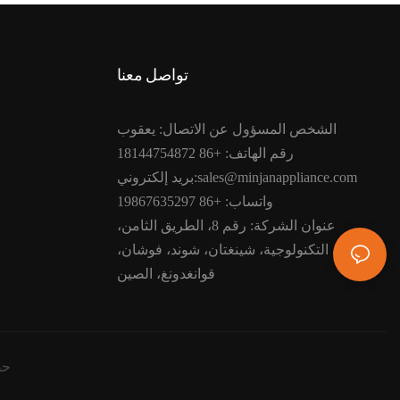
تواصل معنا
الشخص المسؤول عن الاتصال: يعقوب
رقم الهاتف: +86 18144754872
بريد إلكتروني:sales@minjanappliance.com
واتساب: +86 19867635297
عنوان الشركة: رقم 8، الطريق الثامن،
المنطقة التكنولوجية، شينغتان، شوند، فوشان،
قوانغدونغ، الصين
حقو