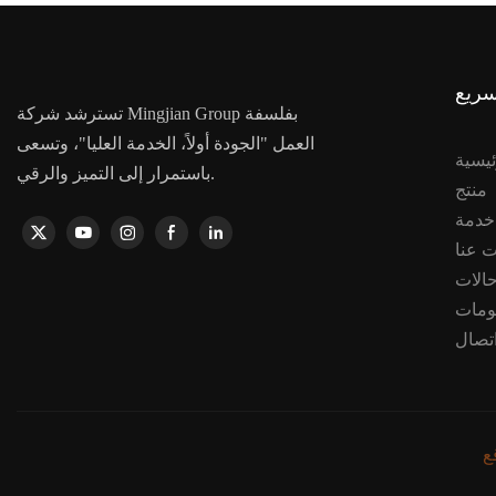
سريع
تسترشد شركة Mingjian Group بفلسفة
العمل "الجودة أولاً، الخدمة العليا"، وتسعى
ئيسية
باستمرار إلى التميز والرقي.
منتج
 عنا
الات
ومات
تصال
ع