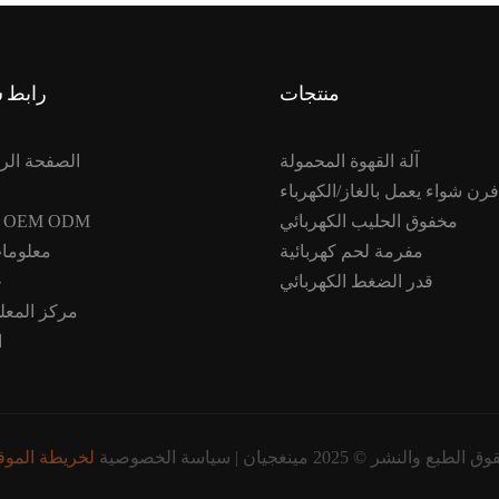
منتجات
رابط 
آلة القهوة المحمولة
الصفحة الر
فرن شواء يعمل بالغاز/الكهرباء
مخفوق الحليب الكهربائي
خدمة OEM ODM
مفرمة لحم كهربائية
معلومات
قدر الضغط الكهربائي
ح
مركز المعل
ا
ق الطبع والنشر © 2025 مينغجيان |
سياسة الخصوصية
لخريطة الموق