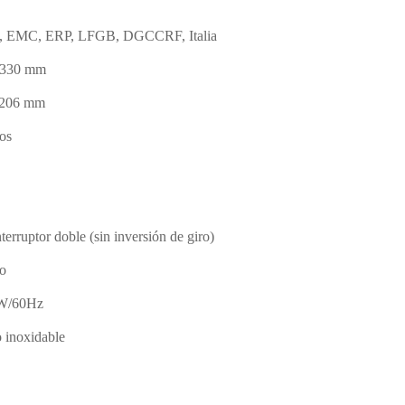
, EMC, ERP, LFGB, DGCCRF, Italia
 330 mm
 206 mm
os
terruptor doble (sin inversión de giro)
do
W/60Hz
 inoxidable