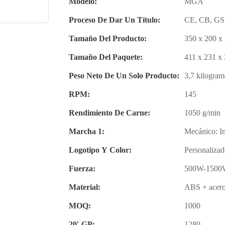
Modelo:
MGA
Proceso De Dar Un Título:
CE, CB, GS
Tamaño Del Producto:
350 x 200 x
Tamaño Del Paquete:
411 x 231 x
Peso Neto De Un Solo Producto:
3,7 kilogram
RPM:
145
Rendimiento De Carne:
1050 g/min
Marcha 1:
Mecánico: In
Logotipo Y Color:
Personaliza
Fuerza:
500W-1500
Material:
ABS + acero
MOQ:
1000
20′ GP:
1280