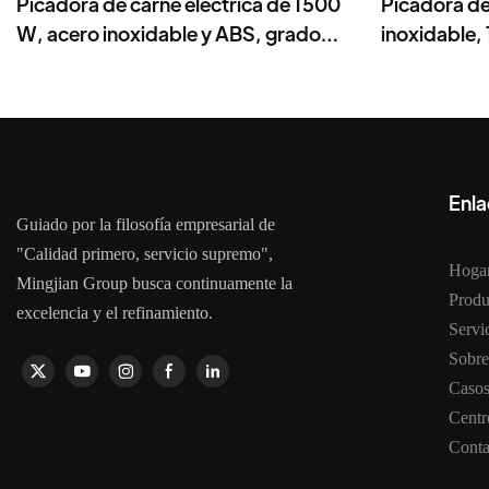
Picadora de carne eléctrica de 1500
Picadora de
W, acero inoxidable y ABS, grado
inoxidable,
comercial
molienda
Enla
Guiado por la filosofía empresarial de
"Calidad primero, servicio supremo",
Hoga
Mingjian Group busca continuamente la
Produ
excelencia y el refinamiento.
Serv
Sobre
Caso
Centr
Conta