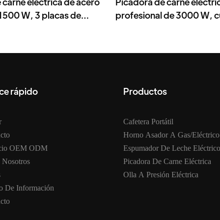
 carne eléctrica de acero
Picadora de carne eléctri
 1500 W, 3 placas de
profesional de 3000 W, 
acero inoxidable y 3 placa
ce rápido
Productos
r
Cafetera Portátil
cto
Horno Asador A Gas/eléctrico
icio OEM ODM
Espumador De Leche Eléctric
 Nosotros
Picadora De Carne Eléctrica
s
Olla A Presión Eléctrica
o De Información
cto