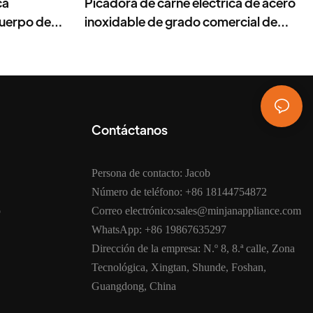
ca
Picadora de carne eléctrica de acero
cuerpo de
inoxidable de grado comercial de
s de corte.
2000 W
Contáctanos
Persona de contacto: Jacob
Número de teléfono: +86 18144754872
o
Correo electrónico:sales@minjanappliance.com
WhatsApp: +86 19867635297
Dirección de la empresa: N.º 8, 8.ª calle, Zona
Tecnológica, Xingtan, Shunde, Foshan,
Guangdong, China