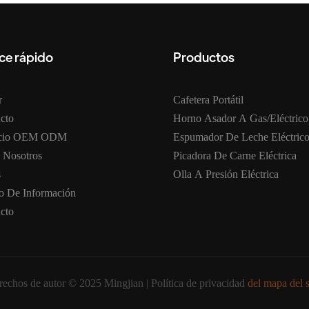
ce rápido
Productos
r
Cafetera Portátil
cto
Horno Asador A Gas/eléctrico
icio OEM ODM
Espumador De Leche Eléctric
 Nosotros
Picadora De Carne Eléctrica
s
Olla A Presión Eléctrica
o De Información
cto
echos de autor © 2025 Mingjian |
Política de privacidad
del mapa del s