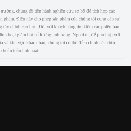
 trường, chúng tôi tiến hành nghiên cứu sơ bộ để tích hợp các
sản phẩm. Điều này cho phép sản phẩm của chúng tôi cung cấp sự
 tùy chỉnh cao hơn. Đối với khách hàng tìm kiếm các phiên bản
 linh hoạt giảm bớt số lượng tính năng. Ngoài ra, để phù hợp với
ia và khu vực khác nhau, chúng tôi có thể điều chỉnh các chức
 hoàn toàn linh hoạt.