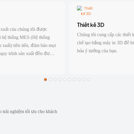
Thiết kế 3D
xuất của chúng tôi được
Chúng tôi cung cấp các thiết
ởi hệ thống MES (Hệ thống
chế tạo bằng máy in 3D để hi
 xuất) tiên tiến, đảm bảo mọi
hóa ý tưởng của bạn.
 quy trình sản xuất đều được
thành dữ liệu theo thời gian
o trải nghiệm tối ưu cho khách