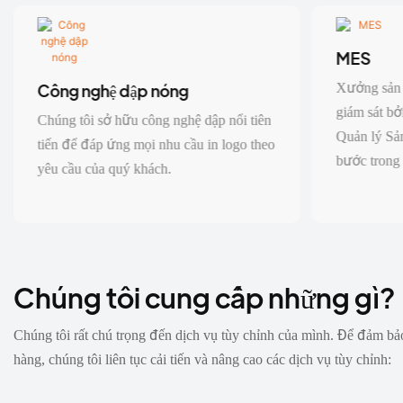
MES
Xưởng sản 
Công nghệ dập nóng
giám sát b
Chúng tôi sở hữu công nghệ dập nổi tiên
Quản lý Sản
tiến để đáp ứng mọi nhu cầu in logo theo
bước trong
yêu cầu của quý khách.
chuyển đổi 
thực.
Chúng tôi cung cấp những gì?
Chúng tôi rất chú trọng đến dịch vụ tùy chỉnh của mình. Để đảm bả
hàng, chúng tôi liên tục cải tiến và nâng cao các dịch vụ tùy chỉnh: