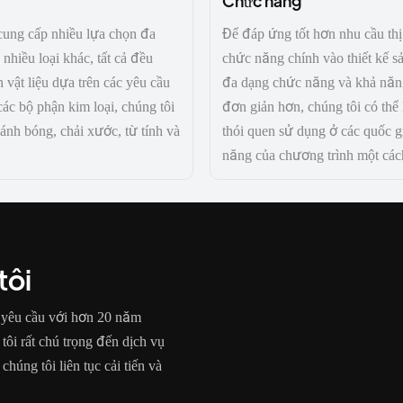
Chức năng
 cung cấp nhiều lựa chọn đa
Để đáp ứng tốt hơn nhu cầu thị
hiều loại khác, tất cả đều
chức năng chính vào thiết kế 
 vật liệu dựa trên các yêu cầu
đa dạng chức năng và khả năng
các bộ phận kim loại, chúng tôi
đơn giản hơn, chúng tôi có thể
ánh bóng, chải xước, từ tính và
thói quen sử dụng ở các quốc g
năng của chương trình một cách
tôi
o yêu cầu với hơn 20 năm
tôi rất chú trọng đến dịch vụ
húng tôi liên tục cải tiến và