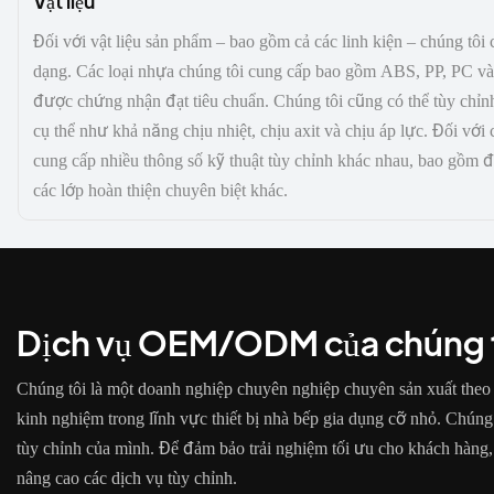
Vật liệu
Đối với vật liệu sản phẩm – bao gồm cả các linh kiện – chúng tôi
dạng. Các loại nhựa chúng tôi cung cấp bao gồm ABS, PP, PC và n
được chứng nhận đạt tiêu chuẩn. Chúng tôi cũng có thể tùy chỉnh
cụ thể như khả năng chịu nhiệt, chịu axit và chịu áp lực. Đối với 
cung cấp nhiều thông số kỹ thuật tùy chỉnh khác nhau, bao gồm đ
các lớp hoàn thiện chuyên biệt khác.
Dịch vụ OEM/ODM của chúng 
Chúng tôi là một doanh nghiệp chuyên nghiệp chuyên sản xuất the
kinh nghiệm trong lĩnh vực thiết bị nhà bếp gia dụng cỡ nhỏ. Chúng 
tùy chỉnh của mình. Để đảm bảo trải nghiệm tối ưu cho khách hàng, c
nâng cao các dịch vụ tùy chỉnh.