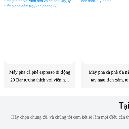
Máy pha cà phê espresso di động
Máy pha cà phê đa n
20 Bar tương thích với viên nén
tay màu đen xám, tù
và cà phê xay, lý tưởng cho cắm
trại/văn phòng (2)
Tạ
Hãy chọn chúng tôi, và chúng tôi cam kết sẽ làm mọi điều cần th