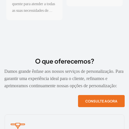
que garante que cada etapa
quente para atender a todas
do processo de fabricação
as suas necessidades de
seja convertida em dados
personalização de
em tempo real.
logotipos.
O que oferecemos?
Damos grande ênfase aos nossos serviços de personalização. Para
garantir uma experiência ideal para o cliente, refinamos e
aprimoramos continuamente nossas opções de personalização:
CONSULTE AGORA