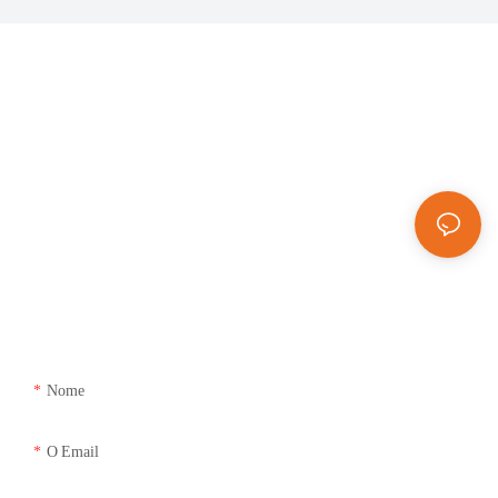
Entre em contato conosco para obter
um preço competitivo.
MINJAN - Fabricante de pequenos eletrodomésticos de cozinha completos
com serviços OEM e ODM. Mais de 27 anos de experiência em fabricação.
Capacidade anual de aproximadamente 400.000 unidades. Equipe
profissional e confiável, vendas diretas da fábrica, preços acessíveis para
compras em grande quantidade.
Quantidade mínima para encomenda: 1000
unidades
Nome
O Email