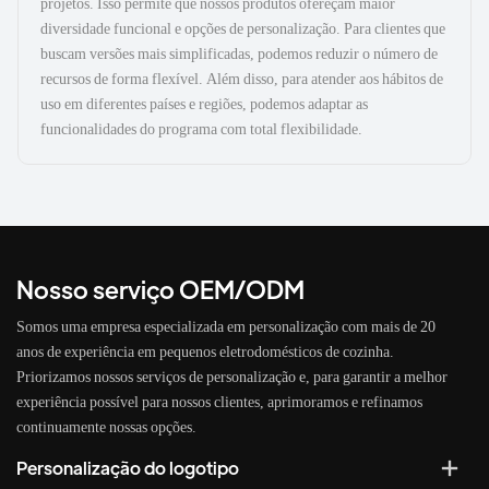
projetos. Isso permite que nossos produtos ofereçam maior
diversidade funcional e opções de personalização. Para clientes que
buscam versões mais simplificadas, podemos reduzir o número de
recursos de forma flexível. Além disso, para atender aos hábitos de
uso em diferentes países e regiões, podemos adaptar as
funcionalidades do programa com total flexibilidade.
Nosso serviço OEM/ODM
Somos uma empresa especializada em personalização com mais de 20
anos de experiência em pequenos eletrodomésticos de cozinha.
Priorizamos nossos serviços de personalização e, para garantir a melhor
experiência possível para nossos clientes, aprimoramos e refinamos
continuamente nossas opções.
Personalização do logotipo