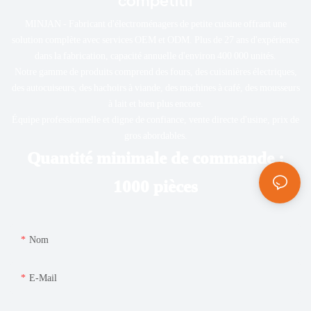
MINJAN - Fabricant d'électroménagers de petite cuisine offrant une
solution complète avec services OEM et ODM. Plus de 27 ans d'expérience
dans la fabrication, capacité annuelle d'environ 400 000 unités.
Notre gamme de produits comprend des fours, des cuisinières électriques,
des autocuiseurs, des hachoirs à viande, des machines à café, des mousseurs
à lait et bien plus encore.
Équipe professionnelle et digne de confiance, vente directe d'usine, prix de
gros abordables.
Quantité minimale de commande :
1000 pièces
Nom
E-Mail