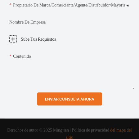
Propietario De Marca/Comerciante/Agente/Distribuidor/Mayorista/Minorista/Consumidor
Nombre De Empresa
Sube Tus Requisitos
Contenido
ENVIAR CONSULTA AHORA
Derechos de autor © 2025 Mingjian |
Política de privacidad
del mapa del
sitio