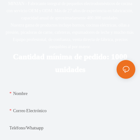
MINJAN - Fabricante integral de pequeños electrodomésticos de cocina
con servicio OEM y ODM. Más de 27 años de experiencia en fabricación,
capacidad anual de aproximadamente 400.000 unidades.
Nuestra gama de productos incluye hornos, cocinas eléctricas, ollas a
presión, picadoras de carne, cafeteras, espumadores de leche y mucho más.
Equipo profesional, de confianza, venta directa de fábrica, precios
asequibles al por mayor.
Cantidad mínima de pedido: 1000
unidades
Nombre
Correo Electrónico
Teléfono/whatsapp