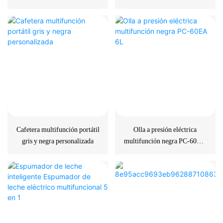
de capacidad para uso
cápsulas y café molido para
doméstico
camping/oficina (2)
Cafetera multifunción portátil
Olla a presión eléctrica
gris y negra personalizada
multifunción negra PC-60EA
6L