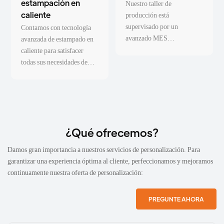
estampación en
Nuestro taller de
caliente
producción está
supervisado por un
Contamos con tecnología
avanzado MES
avanzada de estampado en
(Manufacturing Execution
caliente para satisfacer
System), que garantiza que
todas sus necesidades de
cada paso del proceso de
logotipos personalizados.
fabricación se convierta en
datos en tiempo real.
¿Qué ofrecemos?
Damos gran importancia a nuestros servicios de personalización. Para
garantizar una experiencia óptima al cliente, perfeccionamos y mejoramos
continuamente nuestra oferta de personalización:
PREGUNTE AHORA