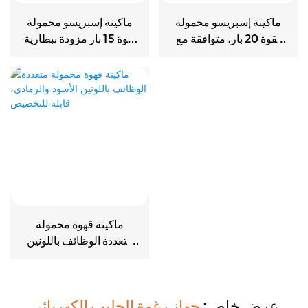
ماكينة إسبريسو محمولة
ماكينة إسبريسو محمولة
بقوة 20 بار، متوافقة مع
بقوة 15 بار مزودة ببطارية
الكبسولات والقهوة
7500 مللي أمبير، للقهوة
المطحونة، مناسبة للتخييم/
المطحونة والكبسولات
المكتب
ماكينة قهوة محمولة
متعددة الوظائف باللونين
الأسود والرمادي، قابلة
للتخصيص
عرض خاص:
جهاز رغوة الحليب الكهربائي