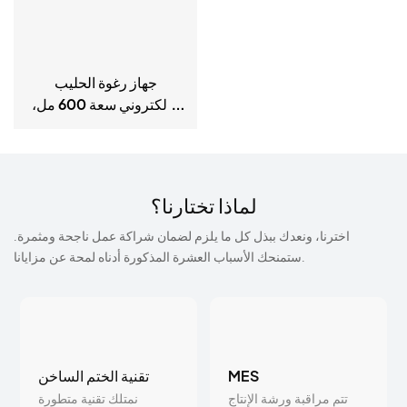
جهاز رغوة الحليب
الإلكتروني سعة 600 مل،
تشغيل هادئ وتصميم قابل
للفصل
لماذا تختارنا؟
اخترنا، ونعدك ببذل كل ما يلزم لضمان شراكة عمل ناجحة ومثمرة.
ستمنحك الأسباب العشرة المذكورة أدناه لمحة عن مزايانا.
MES
تقنية الختم الساخن
تتم مراقبة ورشة الإنتاج
نمتلك تقنية متطورة