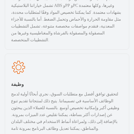
تشمل خياراتنا البلاستيكية ABS وPP وPC وغيرها، وكلها معتمدة
بشهادات معتمدة. كما يمكننا تخصيص المواد وفقًا لمتطلبات محددة،
مثل مقاومة الحرارة والأحماض وتحمل الضغط. أما بالنسبة للأجزاء
المعدنية، فنقدم مواصفات مخصصة متنوعة، تشمل التشطيبات
المصقولة والمصقولة بالفرشاة والمغناطيسية وغيرها من
التشطيبات المتخصصة.
وظيفة
لتحقيق توافق أفضل مع متطلبات السوق، نجري أبحاثًا أولية لدمج
الوظائف الأساسية في تصميماتنا. يتيح ذلك لمنتجاتنا تقديم تنوع
وظيفي أكبر وإمكانية تخصيص أوسع. بالنسبة للعملاء الذين يبحثون
عن إصدارات أكثر بساطة، يمكننا تقليص عدد الميزات بمرونة.
بالإضافة إلى ذلك، ولمراعاة أنماط الاستخدام في مختلف البلدان
والمناطق، يمكننا تعديل وظائف البرنامج بمرونة تامة.