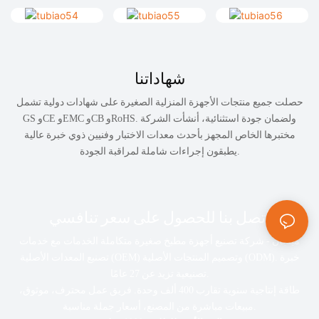
شهاداتنا
حصلت جميع منتجات الأجهزة المنزلية الصغيرة على شهادات دولية تشمل
GS وCE وEMC وCB وRoHS. ولضمان جودة استثنائية، أنشأت الشركة
مختبرها الخاص المجهز بأحدث معدات الاختبار وفنيين ذوي خبرة عالية
يطبقون إجراءات شاملة لمراقبة الجودة.
اتصل بنا للحصول على سعر تنافسي
مينجان - شركة تصنيع أجهزة مطبخ صغيرة متكاملة الخدمات مع خدمات
خبرة
تصنيع المعدات الأصلية (OEM) وتصميم المنتجات الأصلية (ODM).
تصنيعية تزيد عن 27 عامًا.
طاقة إنتاجية سنوية تقارب 400 ألف وحدة.
فريق عمل محترف، موثوق،
مبيعات مباشرة من المصنع، أسعار جملة مناسبة.