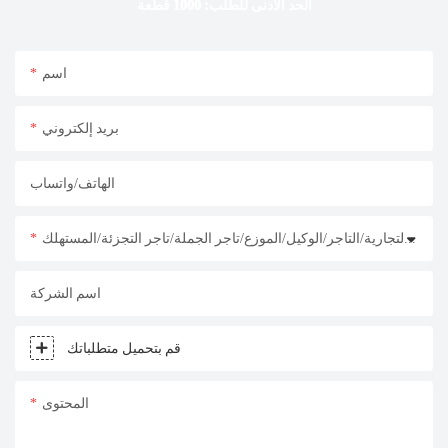
الحد الأدنى للطلب: 1000 قطعة
اسم
بريد إلكتروني
الهاتف/واتساب
مالك العلامة التجارية/التاجر/الوكيل/الموزع/تاجر الجملة/تاجر التجزئة/المستهلك
اسم الشركة
قم بتحميل متطلباتك
المحتوى